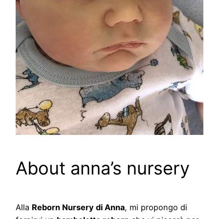
About anna’s nursery
Alla
Reborn Nursery di Anna
, mi propongo di